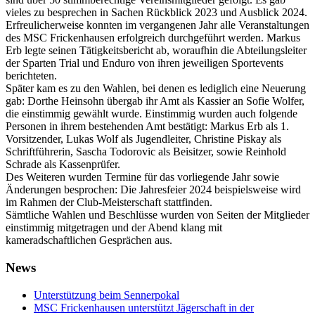
vieles zu besprechen in Sachen Rückblick 2023 und Ausblick 2024.
Erfreulicherweise konnten im vergangenen Jahr alle Veranstaltungen
des MSC Frickenhausen erfolgreich durchgeführt werden. Markus
Erb legte seinen Tätigkeitsbericht ab, woraufhin die Abteilungsleiter
der Sparten Trial und Enduro von ihren jeweiligen Sportevents
berichteten.
Später kam es zu den Wahlen, bei denen es lediglich eine Neuerung
gab: Dorthe Heinsohn übergab ihr Amt als Kassier an Sofie Wolfer,
die einstimmig gewählt wurde. Einstimmig wurden auch folgende
Personen in ihrem bestehenden Amt bestätigt: Markus Erb als 1.
Vorsitzender, Lukas Wolf als Jugendleiter, Christine Piskay als
Schriftführerin, Sascha Todorovic als Beisitzer, sowie Reinhold
Schrade als Kassenprüfer.
Des Weiteren wurden Termine für das vorliegende Jahr sowie
Änderungen besprochen: Die Jahresfeier 2024 beispielsweise wird
im Rahmen der Club-Meisterschaft stattfinden.
Sämtliche Wahlen und Beschlüsse wurden von Seiten der Mitglieder
einstimmig mitgetragen und der Abend klang mit
kameradschaftlichen Gesprächen aus.
News
Unterstützung beim Sennerpokal
MSC Frickenhausen unterstützt Jägerschaft in der