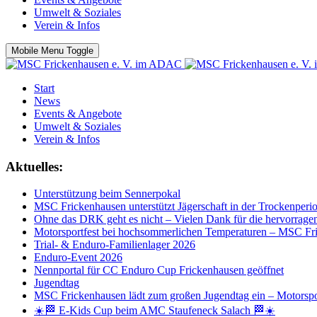
Umwelt & Soziales
Verein & Infos
Mobile Menu Toggle
Start
News
Events & Angebote
Umwelt & Soziales
Verein & Infos
Aktuelles:
Unterstützung beim Sennerpokal
MSC Frickenhausen unterstützt Jägerschaft in der Trockenperi
Ohne das DRK geht es nicht – Vielen Dank für die hervorrage
Motorsportfest bei hochsommerlichen Temperaturen – MSC Fri
Trial- & Enduro-Familienlager 2026
Enduro-Event 2026
Nennportal für CC Enduro Cup Frickenhausen geöffnet
Jugendtag
MSC Frickenhausen lädt zum großen Jugendtag ein – Motorspo
☀️🏁 E-Kids Cup beim AMC Staufeneck Salach 🏁☀️