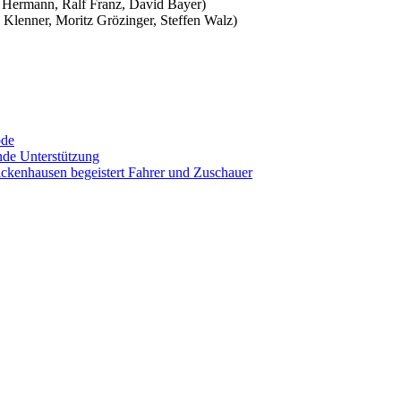
Hermann, Ralf Franz, David Bayer)
enner, Moritz Grözinger, Steffen Walz)
ode
nde Unterstützung
ckenhausen begeistert Fahrer und Zuschauer