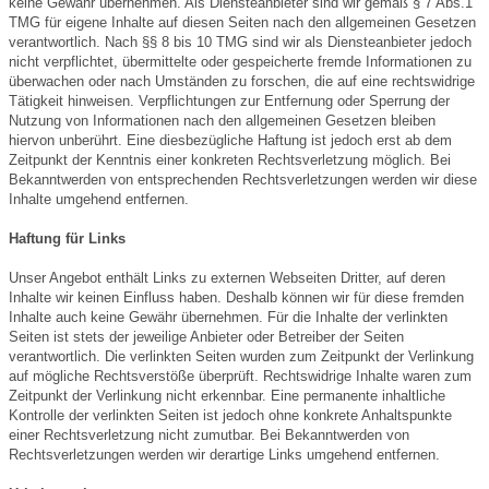
keine Gewähr übernehmen. Als Diensteanbieter sind wir gemäß § 7 Abs.1
TMG für eigene Inhalte auf diesen Seiten nach den allgemeinen Gesetzen
verantwortlich. Nach §§ 8 bis 10 TMG sind wir als Diensteanbieter jedoch
nicht verpflichtet, übermittelte oder gespeicherte fremde Informationen zu
überwachen oder nach Umständen zu forschen, die auf eine rechtswidrige
Tätigkeit hinweisen. Verpflichtungen zur Entfernung oder Sperrung der
Nutzung von Informationen nach den allgemeinen Gesetzen bleiben
hiervon unberührt. Eine diesbezügliche Haftung ist jedoch erst ab dem
Zeitpunkt der Kenntnis einer konkreten Rechtsverletzung möglich. Bei
Bekanntwerden von entsprechenden Rechtsverletzungen werden wir diese
Inhalte umgehend entfernen.
Haftung für Links
Unser Angebot enthält Links zu externen Webseiten Dritter, auf deren
Inhalte wir keinen Einfluss haben. Deshalb können wir für diese fremden
Inhalte auch keine Gewähr übernehmen. Für die Inhalte der verlinkten
Seiten ist stets der jeweilige Anbieter oder Betreiber der Seiten
verantwortlich. Die verlinkten Seiten wurden zum Zeitpunkt der Verlinkung
auf mögliche Rechtsverstöße überprüft. Rechtswidrige Inhalte waren zum
Zeitpunkt der Verlinkung nicht erkennbar. Eine permanente inhaltliche
Kontrolle der verlinkten Seiten ist jedoch ohne konkrete Anhaltspunkte
einer Rechtsverletzung nicht zumutbar. Bei Bekanntwerden von
Rechtsverletzungen werden wir derartige Links umgehend entfernen.