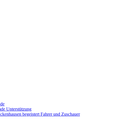
ode
nde Unterstützung
ckenhausen begeistert Fahrer und Zuschauer