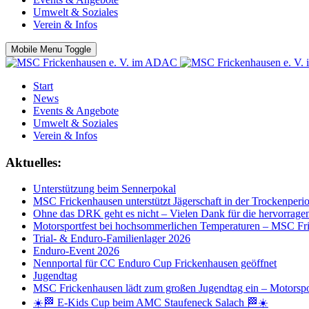
Umwelt & Soziales
Verein & Infos
Mobile Menu Toggle
Start
News
Events & Angebote
Umwelt & Soziales
Verein & Infos
Aktuelles:
Unterstützung beim Sennerpokal
MSC Frickenhausen unterstützt Jägerschaft in der Trockenperi
Ohne das DRK geht es nicht – Vielen Dank für die hervorrage
Motorsportfest bei hochsommerlichen Temperaturen – MSC Fri
Trial- & Enduro-Familienlager 2026
Enduro-Event 2026
Nennportal für CC Enduro Cup Frickenhausen geöffnet
Jugendtag
MSC Frickenhausen lädt zum großen Jugendtag ein – Motorspo
☀️🏁 E-Kids Cup beim AMC Staufeneck Salach 🏁☀️