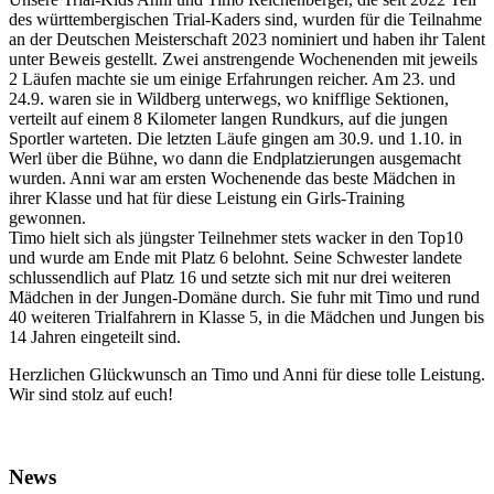
des württembergischen Trial-Kaders sind, wurden für die Teilnahme
an der Deutschen Meisterschaft 2023 nominiert und haben ihr Talent
unter Beweis gestellt. Zwei anstrengende Wochenenden mit jeweils
2 Läufen machte sie um einige Erfahrungen reicher. Am 23. und
24.9. waren sie in Wildberg unterwegs, wo knifflige Sektionen,
verteilt auf einem 8 Kilometer langen Rundkurs, auf die jungen
Sportler warteten. Die letzten Läufe gingen am 30.9. und 1.10. in
Werl über die Bühne, wo dann die Endplatzierungen ausgemacht
wurden. Anni war am ersten Wochenende das beste Mädchen in
ihrer Klasse und hat für diese Leistung ein Girls-Training
gewonnen.
Timo hielt sich als jüngster Teilnehmer stets wacker in den Top10
und wurde am Ende mit Platz 6 belohnt. Seine Schwester landete
schlussendlich auf Platz 16 und setzte sich mit nur drei weiteren
Mädchen in der Jungen-Domäne durch. Sie fuhr mit Timo und rund
40 weiteren Trialfahrern in Klasse 5, in die Mädchen und Jungen bis
14 Jahren eingeteilt sind.
Herzlichen Glückwunsch an Timo und Anni für diese tolle Leistung.
Wir sind stolz auf euch!
News