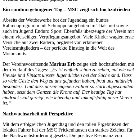
Ein rundum gelungener Tag – MSC zeigt sich hochzufrieden
Abseits der Wettbewerbe bot der Jugendtag ein buntes
Rahmenprogramm mit Schnupperangeboten im Trialsport sowie
auch im Jugend-Enduro-Sport. Ebenfalls überzeugte der Verein mit
einem vielseitigen Verpflegungsangebot. Viele Kinder wagten erste
Versuche auf zwei Rädern, begleitet von erfahrenen
Vereinsmitgliedern – der perfekte Einstieg in die Welt des
Motorsports.
Der Vereinsvorsitzende
Markus Erb
zeigte sich hochzufrieden mit
dem Verlauf des Tages:
„Es ist einfach schön zu sehen, mit wie viel
Freude und Einsatz unsere Jugendlichen bei der Sache sind. Dass
so viele Gäste den Weg zu uns gefunden haben, freut uns natürlich
besonders. Und dass unsere eigenen Fahrer so stark abgeschnitten
haben, setzt dem Ganzen die Krone auf. Der heutige Tag hat
eindrucksvoll gezeigt, wie lebendig und zukunftsfähig unser Verein
ist.“
Nachwuchsarbeit mit Perspektive
Mit dem erfolgreichen Jugendtag und den tollen Ergebnissen der
lokalen Fahrer hat der MSC Frickenhausen ein starkes Zeichen für
die Nachwuchsförderung gesetzt. Die positive Resonanz von