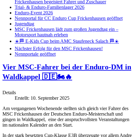
Frickenhausen begeistert Fahrer und Zuschauer
Trial- & Enduro-Familienlager 2026
Enduro-Event 2026
Nennportal für CC Enduro Cup Frickenhausen geöffnet
Jugendtag
MSC Frickenhausen lädt zum großen Jugendtag ein –
Motorsport hautnah erleben
☀️🏁 E-Kids Cup beim AMC Staufeneck Salach 🏁☀️
Nächster Erfolg für den MSC Frickenhausen!
Nennportale geöffnet
Vier MSC-Fahrer bei der Enduro-DM in
Waldkappel 🇩🇪🏍️🔥
Details
Erstellt: 10. September 2025
Am vergangenen Wochenende stellten sich gleich vier Fahrer des
MSC Frickenhausen der Deutschen Enduro-Meisterschaft und
gingen in Waldkappel, eine der anspruchvollsten Veranstaltungen
im nationalen Kalender an den Start.
In der stark besetzten Cup-Klasse E3B überzeugte vor allem Andre