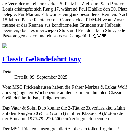
de Veer, der mit einem starken 5. Platz ins Ziel kam. Sein Bruder
Louis erkämpfte sich Rang 17, während Paul Dahlke den 30. Platz
belegte. Für Markus Erb war es ein ganz besonderes Rennen: Nach
18 Jahren Pause feierte er sein Comeback auf DM-Niveau. Zwar
musste er das Rennen aus konditionellen Gründen zur Halbzeit
beenden, doch es überwiegen Stolz und Freude – kein Sturz, jede
Passage gemeistert und ein starkes Teamgefühl. 💪💛🖤
Classic Geländefahrt Isny
Details
Erstellt: 09. September 2025
Vom MSC Frickenhausen haben die Fahrer Markus & Lukas Wolf
am vergangenen Wochenende an der 17. internationalen Classic
Geländefahrt in Isny Teilgenommen.
Das Vater & Sohn Duo konnte die 2-Tägige Zuverlässigkeitsfahrt
auf den Rängen 20 & 12 (von 51) in ihrer Klasse C9 (Motorräder
der Baujahre 1975-79, 250-500ccm) erfolgreich beenden.
Der MSC Frickenhausen gratuliert zu diesem tollen Ergebnis !