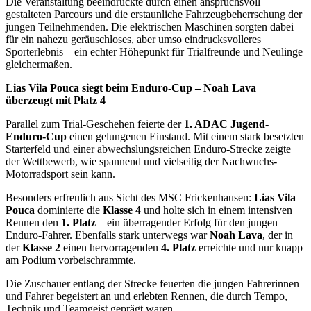
Die Veranstaltung beeindruckte durch einen anspruchsvoll
gestalteten Parcours und die erstaunliche Fahrzeugbeherrschung der
jungen Teilnehmenden. Die elektrischen Maschinen sorgten dabei
für ein nahezu geräuschloses, aber umso eindrucksvolleres
Sporterlebnis – ein echter Höhepunkt für Trialfreunde und Neulinge
gleichermaßen.
Lias Vila Pouca siegt beim Enduro-Cup – Noah Lava
überzeugt mit Platz 4
Parallel zum Trial-Geschehen feierte der
1. ADAC Jugend-
Enduro-Cup
einen gelungenen Einstand. Mit einem stark besetzten
Starterfeld und einer abwechslungsreichen Enduro-Strecke zeigte
der Wettbewerb, wie spannend und vielseitig der Nachwuchs-
Motorradsport sein kann.
Besonders erfreulich aus Sicht des MSC Frickenhausen:
Lias Vila
Pouca
dominierte die
Klasse 4
und holte sich in einem intensiven
Rennen den
1. Platz
– ein überragender Erfolg für den jungen
Enduro-Fahrer. Ebenfalls stark unterwegs war
Noah Lava
, der in
der
Klasse 2
einen hervorragenden
4. Platz
erreichte und nur knapp
am Podium vorbeischrammte.
Die Zuschauer entlang der Strecke feuerten die jungen Fahrerinnen
und Fahrer begeistert an und erlebten Rennen, die durch Tempo,
Technik und Teamgeist geprägt waren.