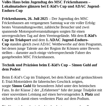
Volles Haus beim Jugendtag des MSC Frickenhausen –
Lokalmatadore glänzen bei E-Kid’s Cup und ADAC Jugend-
Enduro-Cup
Frickenhausen, 26. Juli 2025
– Der Jugendtag des MSC
Frickenhausen am vergangenen Samstag war ein voller Erfolg:
bestes Veranstaltungswetter, zahlreiche Besucher und zwei
spannende Motorsportveranstaltungen sorgten für einen
unvergesslichen Tag auf dem Vereinsgelände. Mit dem
E-Kid’s
Cup im Trialsport
und dem
1. ADAC Jugend-Enduro-
Cup
standen gleich zwei ADAC Wettbewerbe auf dem Programm,
bei denen junge Talente aus der Region ihr Können unter Beweis
stellten – darunter auch einige vielversprechende Fahrer des
gastgebenden MSC Frickenhausen.
Technik und Präzision beim E-Kid’s Cup – Simon Guhl auf
dem Podest
Beim E-Kid’s Cup im Trialsport, bei dem Kinder auf geräuschlosen
E-Trial-Motorrädern ihr fahrerisches Geschick zeigten,
sorgte
Simon Guhl
für besonderen Jubel unter den heimischen
Fans. In der Klasse 2 der „Erfahrenen“ fuhr der junge Trialpilot mit
einer souveränen Leistung auf einen hervorragenden
3. Platz
und
sicherte sich damit einen verdienten Platz auf dem Podium.